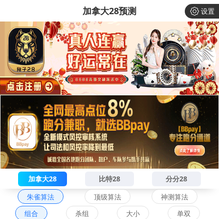
加拿大28预测
设置
加拿大28
比特28
分分28
朱雀算法
顶级算法
神测算法
组合
杀组
大小
单双