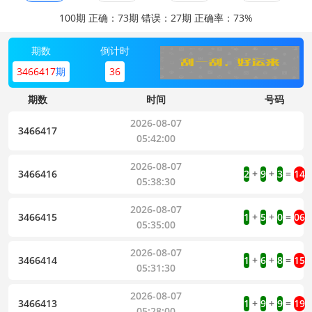
100期 正确：73期 错误：27期 正确率：73%
期数
倒计时
0
+
6
+
5
=
11
小
单
3466417
期
36
期数
时间
号码
2026-08-07
3466417
等待开奖
05:42:00
2026-08-07
3466416
2
+
9
+
3
=
14
05:38:30
2026-08-07
3466415
1
+
5
+
0
=
06
05:35:00
2026-08-07
3466414
1
+
6
+
8
=
15
05:31:30
2026-08-07
3466413
1
+
9
+
9
=
19
05:28:00