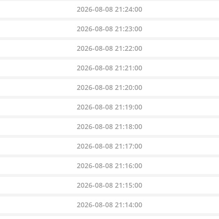
2026-08-08 21:24:00
2026-08-08 21:23:00
2026-08-08 21:22:00
2026-08-08 21:21:00
2026-08-08 21:20:00
2026-08-08 21:19:00
2026-08-08 21:18:00
2026-08-08 21:17:00
2026-08-08 21:16:00
2026-08-08 21:15:00
2026-08-08 21:14:00